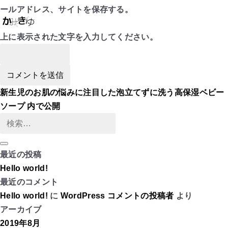
ールアドレス、サイトを保存する。
上に表示された文字を入力してください。
投
新生児のお肌の悩みに注目した泡立てずに洗う高保湿ベビー
稿
ソープ
内で公開
ナ
検
ビ
索:
ゲ
検
最近の投稿
索
ー
Hello world!
シ
最近のコメント
ョ
Hello world!
に
WordPress コメントの投稿者
より
ン
アーカイブ
2019年8月