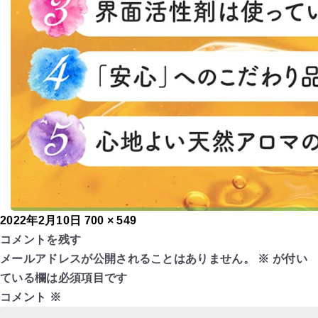
投
フ
2022年2月10日
700 × 549
稿
ル
コメントを残す
日:
サ
メールアドレスが公開されることはありません。
※
が付い
イ
ている欄は必須項目です
ズ
コメント
※