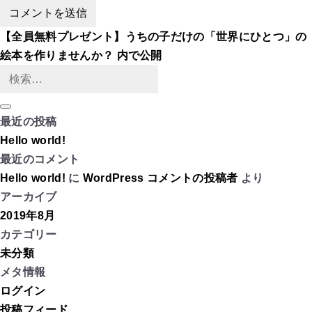
投
【全員無料プレゼント】うちの子だけの「世界にひとつ」の
稿
絵本を作りませんか？
内で公開
ナ
検
ビ
索:
ゲ
検
最近の投稿
索
ー
Hello world!
シ
最近のコメント
ョ
Hello world!
に
WordPress コメントの投稿者
より
ン
アーカイブ
2019年8月
カテゴリー
未分類
メタ情報
ログイン
投稿フィード